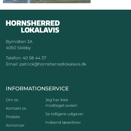
Bymidten 3A
4050 Skibby
Telefon:
40 58 44 37
Email:
patrick@hornsherredlokalavis.dk
INFORMATION
SERVICE
Om os
Jeg har ikke
modtaget avisen
Kontakt os
Se tidligere udgaver
Prisliste
Indsend læserbrev
Annoncer