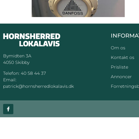
INFORMA
Om os
Bymidten 3A
Kontakt os
4050 Skibby
Prisliste
Telefon:
40 58 44 37
Annoncer
Email:
Forretningsb
patrick@hornsherredlokalavis.dk