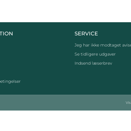
TION
SERVICE
Jeg har ikke modtaget avis
Se tidligere udgaver
Indsend læserbrev
etingelser
Vi