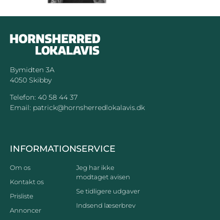
Bymidten 3A
4050 Skibby
Telefon:
40 58 44 37
Email:
patrick@hornsherredlokalavis.dk
INFORMATION
SERVICE
Om os
Jeg har ikke
modtaget avisen
Kontakt os
Se tidligere udgaver
Prisliste
Indsend læserbrev
Annoncer