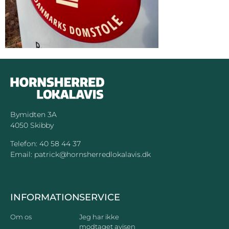
Bymidten 3A
4050 Skibby
Telefon:
40 58 44 37
Email:
patrick@hornsherredlokalavis.dk
INFORMATION
SERVICE
Om os
Jeg har ikke
modtaget avisen