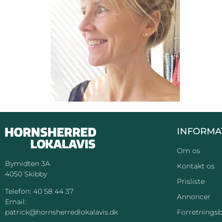
INFORMA
Om os
Bymidten 3A
Kontakt os
4050 Skibby
Prisliste
Telefon:
40 58 44 37
Annoncer
Email:
Forretningsb
patrick@hornsherredlokalavis.dk