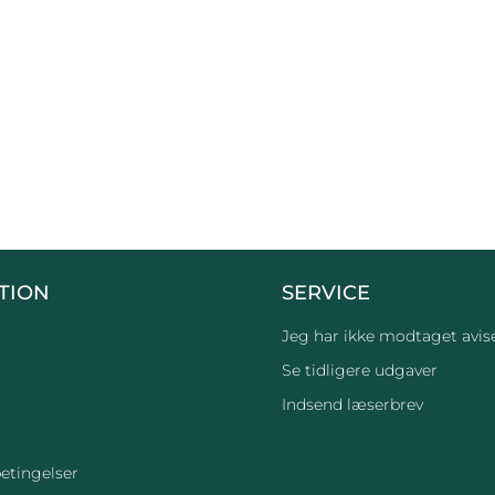
TION
SERVICE
Jeg har ikke modtaget avis
Se tidligere udgaver
Indsend læserbrev
etingelser