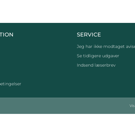
TION
SERVICE
Jeg har ikke modtaget avis
Se tidligere udgaver
Indsend læserbrev
etingelser
Vi