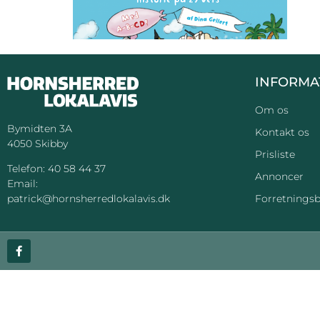
INFORMA
Om os
Bymidten 3A
Kontakt os
4050 Skibby
Prisliste
Telefon:
40 58 44 37
Annoncer
Email:
Forretningsb
patrick@hornsherredlokalavis.dk