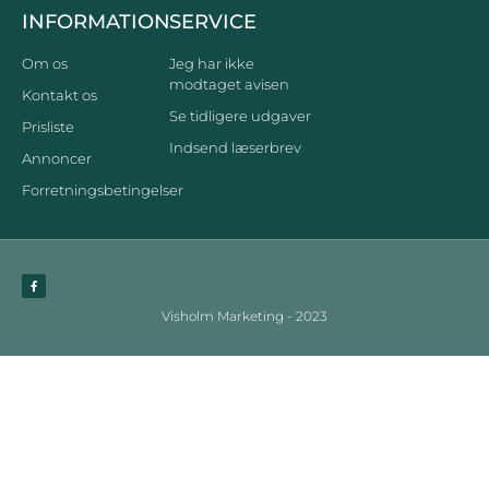
INFORMATION
SERVICE
Om os
Jeg har ikke
modtaget avisen
Kontakt os
Se tidligere udgaver
Prisliste
Indsend læserbrev
Annoncer
Forretningsbetingelser
Visholm Marketing - 2023