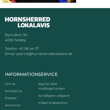
Bymidten 3A
4050 Skibby
Telefon:
40 58 44 37
Email:
patrick@hornsherredlokalavis.dk
INFORMATION
SERVICE
Om os
Jeg har ikke
modtaget avisen
Kontakt os
Se tidligere udgaver
Prisliste
Indsend læserbrev
Annoncer