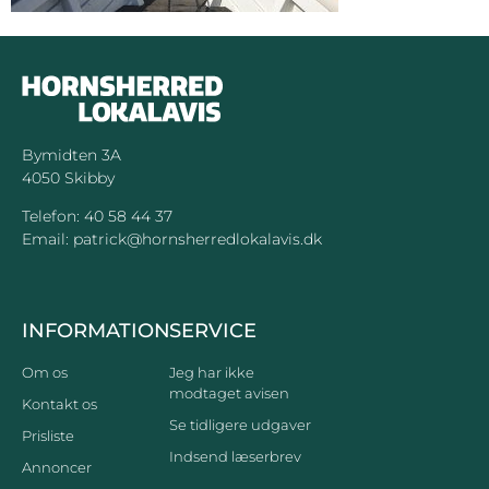
Bymidten 3A
4050 Skibby
Telefon:
40 58 44 37
Email:
patrick@hornsherredlokalavis.dk
INFORMATION
SERVICE
Om os
Jeg har ikke
modtaget avisen
Kontakt os
Se tidligere udgaver
Prisliste
Indsend læserbrev
Annoncer