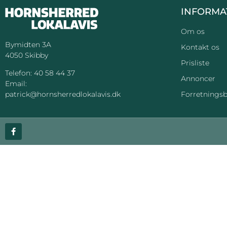
INFORMA
Om os
Bymidten 3A
Kontakt os
4050 Skibby
Prisliste
Telefon:
40 58 44 37
Annoncer
Email:
Forretningsb
patrick@hornsherredlokalavis.dk