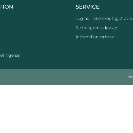
TION
SERVICE
Jeg har ikke modtaget avis
Se tidligere udgaver
Indsend læserbrev
etingelser
Vi