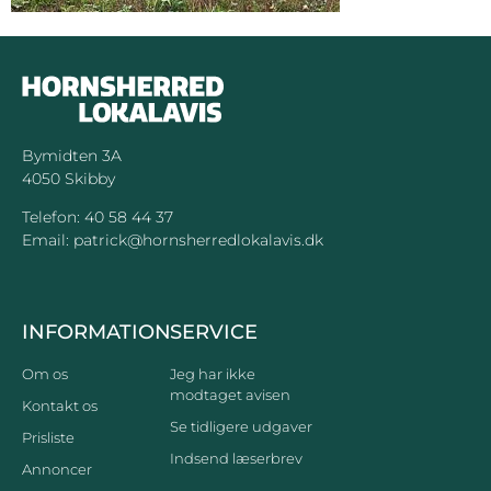
Bymidten 3A
4050 Skibby
Telefon:
40 58 44 37
Email:
patrick@hornsherredlokalavis.dk
INFORMATION
SERVICE
Om os
Jeg har ikke
modtaget avisen
Kontakt os
Se tidligere udgaver
Prisliste
Indsend læserbrev
Annoncer