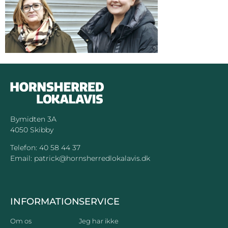
Bymidten 3A
4050 Skibby
Telefon:
40 58 44 37
Email:
patrick@hornsherredlokalavis.dk
INFORMATION
SERVICE
Om os
Jeg har ikke