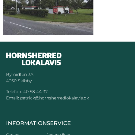
Bymidten 3A
4050 Skibby
Telefon:
40 58 44 37
Email:
patrick@hornsherredlokalavis.dk
INFORMATION
SERVICE
Om os
Jeg har ikke