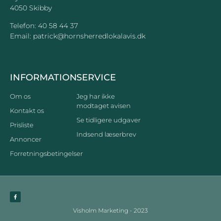
4050 Skibby
Telefon:
40 58 44 37
Email:
patrick@hornsherredlokalavis.dk
INFORMATION
SERVICE
Om os
Jeg har ikke
modtaget avisen
Kontakt os
Se tidligere udgaver
Prisliste
Indsend læserbrev
Annoncer
Forretningsbetingelser
Visholm Marketing - 2023