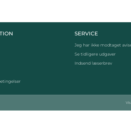
TION
SERVICE
Jeg har ikke modtaget avis
Se tidligere udgaver
Indsend læserbrev
etingelser
Vi