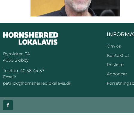
INFORMA
Om os
Bymidten 3A
Kontakt os
4050 Skibby
Prisliste
Telefon:
40 58 44 37
Annoncer
Email:
Forretningsb
patrick@hornsherredlokalavis.dk