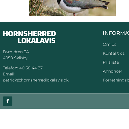
INFORMA
Om os
Bymidten 3A
Kontakt os
4050 Skibby
Prisliste
Telefon:
40 58 44 37
Annoncer
Email:
Forretningsb
patrick@hornsherredlokalavis.dk