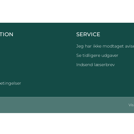
TION
SERVICE
Jeg har ikke modtaget avis
Se tidligere udgaver
Indsend læserbrev
etingelser
Vi