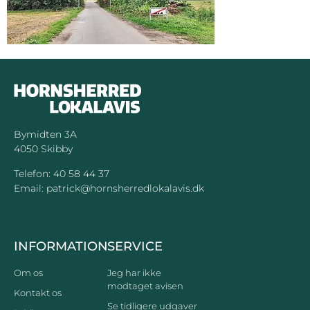
Bymidten 3A
4050 Skibby
Telefon:
40 58 44 37
Email:
patrick@hornsherredlokalavis.dk
INFORMATION
SERVICE
Om os
Jeg har ikke
modtaget avisen
Kontakt os
Se tidligere udgaver