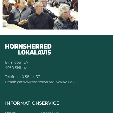
Bymidten 3A
4050 Skibby
Telefon:
40 58 44 37
Email:
patrick@hornsherredlokalavis.dk
INFORMATION
SERVICE
Om os
Jeg har ikke