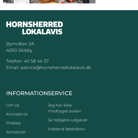
Bymidten 3A
4050 Skibby
Telefon:
40 58 44 37
Email:
patrick@hornsherredlokalavis.dk
INFORMATION
SERVICE
Om os
Jeg har ikke
modtaget avisen
Kontakt os
Se tidligere udgaver
Prisliste
Indsend læserbrev
Annoncer