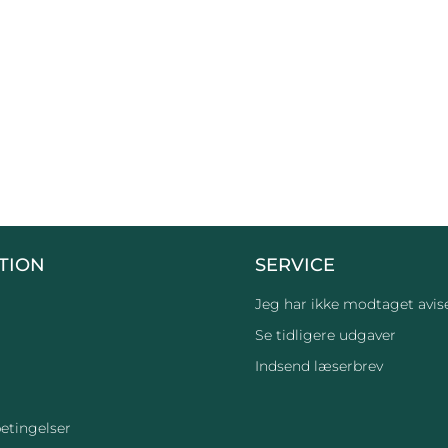
TION
SERVICE
Jeg har ikke modtaget avis
Se tidligere udgaver
Indsend læserbrev
etingelser