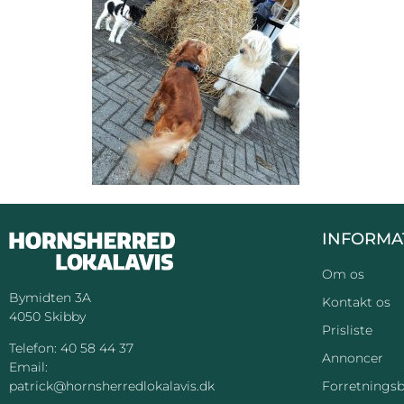
INFORMA
Om os
Bymidten 3A
Kontakt os
4050 Skibby
Prisliste
Telefon:
40 58 44 37
Annoncer
Email:
Forretningsb
patrick@hornsherredlokalavis.dk