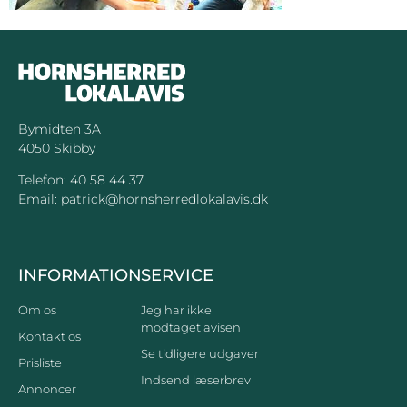
Bymidten 3A
4050 Skibby
Telefon:
40 58 44 37
Email:
patrick@hornsherredlokalavis.dk
INFORMATION
SERVICE
Om os
Jeg har ikke
modtaget avisen
Kontakt os
Se tidligere udgaver
Prisliste
Indsend læserbrev
Annoncer