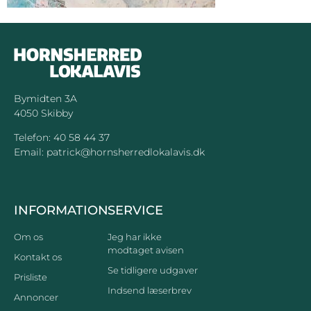
Bymidten 3A
4050 Skibby
Telefon:
40 58 44 37
Email:
patrick@hornsherredlokalavis.dk
INFORMATION
SERVICE
Om os
Jeg har ikke
modtaget avisen
Kontakt os
Se tidligere udgaver
Prisliste
Indsend læserbrev
Annoncer