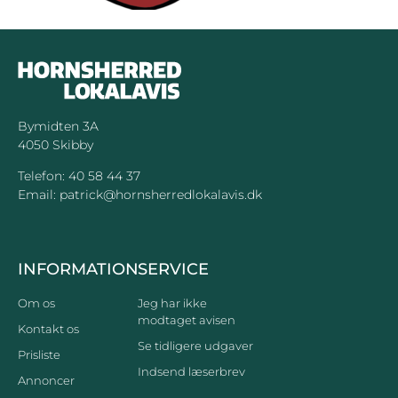
Bymidten 3A
4050 Skibby
Telefon:
40 58 44 37
Email:
patrick@hornsherredlokalavis.dk
INFORMATION
SERVICE
Om os
Jeg har ikke
modtaget avisen
Kontakt os
Se tidligere udgaver
Prisliste
Indsend læserbrev
Annoncer