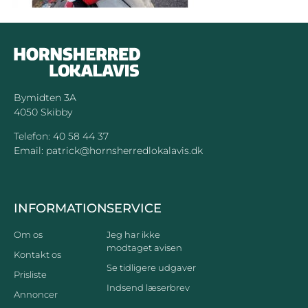
Bymidten 3A
4050 Skibby
Telefon:
40 58 44 37
Email:
patrick@hornsherredlokalavis.dk
INFORMATION
SERVICE
Om os
Jeg har ikke
modtaget avisen
Kontakt os
Se tidligere udgaver
Prisliste
Indsend læserbrev
Annoncer