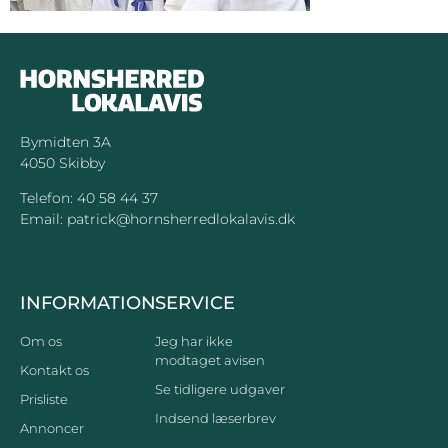
Bymidten 3A
4050 Skibby
Telefon:
40 58 44 37
Email:
patrick@hornsherredlokalavis.dk
INFORMATION
SERVICE
Om os
Jeg har ikke
modtaget avisen
Kontakt os
Se tidligere udgaver
Prisliste
Indsend læserbrev
Annoncer