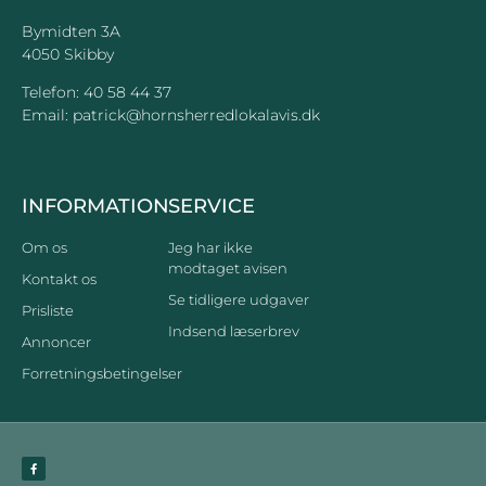
Bymidten 3A
4050 Skibby
Telefon:
40 58 44 37
Email:
patrick@hornsherredlokalavis.dk
INFORMATION
SERVICE
Om os
Jeg har ikke
modtaget avisen
Kontakt os
Se tidligere udgaver
Prisliste
Indsend læserbrev
Annoncer
Forretningsbetingelser