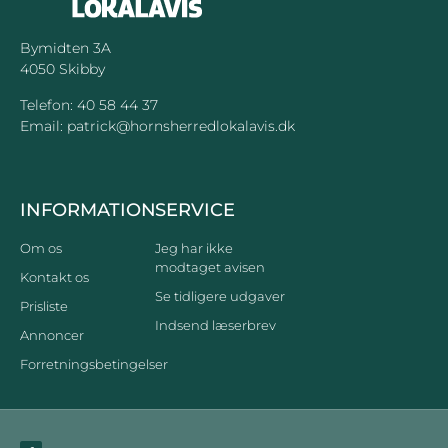
Bymidten 3A
4050 Skibby
Telefon:
40 58 44 37
Email:
patrick@hornsherredlokalavis.dk
INFORMATION
SERVICE
Om os
Jeg har ikke
modtaget avisen
Kontakt os
Se tidligere udgaver
Prisliste
Indsend læserbrev
Annoncer
Forretningsbetingelser