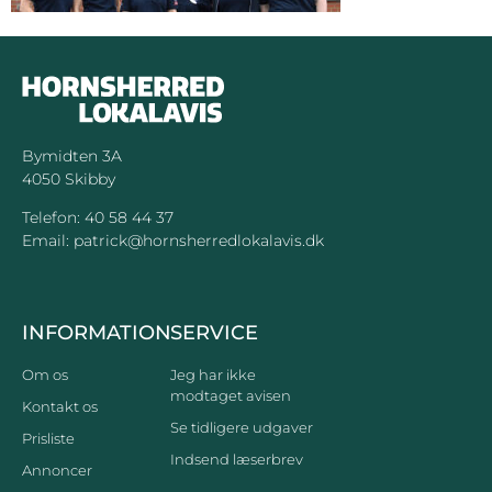
Bymidten 3A
4050 Skibby
Telefon:
40 58 44 37
Email:
patrick@hornsherredlokalavis.dk
INFORMATION
SERVICE
Om os
Jeg har ikke
modtaget avisen
Kontakt os
Se tidligere udgaver
Prisliste
Indsend læserbrev
Annoncer