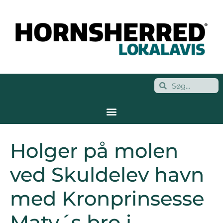
Holger på molen
ved Skuldelev havn
med Kronprinsesse
Maty´s bro i