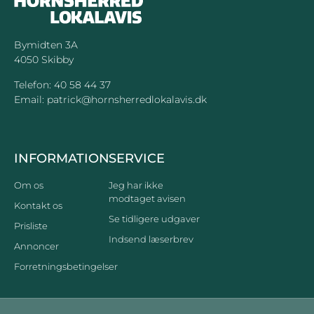
Bymidten 3A
4050 Skibby
Telefon:
40 58 44 37
Email:
patrick@hornsherredlokalavis.dk
INFORMATION
SERVICE
Om os
Jeg har ikke
modtaget avisen
Kontakt os
Se tidligere udgaver
Prisliste
Indsend læserbrev
Annoncer
Forretningsbetingelser