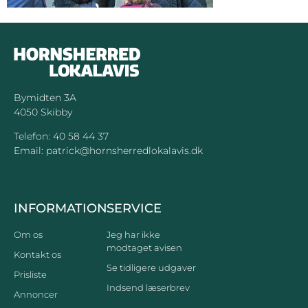
Bymidten 3A
4050 Skibby
Telefon:
40 58 44 37
Email:
patrick@hornsherredlokalavis.dk
INFORMATION
SERVICE
Om os
Jeg har ikke
modtaget avisen
Kontakt os
Se tidligere udgaver
Prisliste
Indsend læserbrev
Annoncer