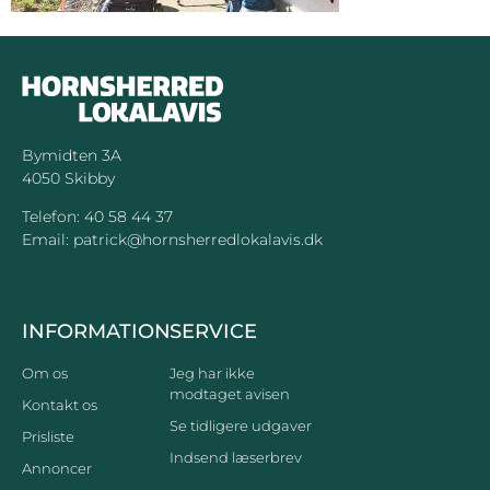
Bymidten 3A
4050 Skibby
Telefon:
40 58 44 37
Email:
patrick@hornsherredlokalavis.dk
INFORMATION
SERVICE
Om os
Jeg har ikke
modtaget avisen
Kontakt os
Se tidligere udgaver
Prisliste
Indsend læserbrev
Annoncer