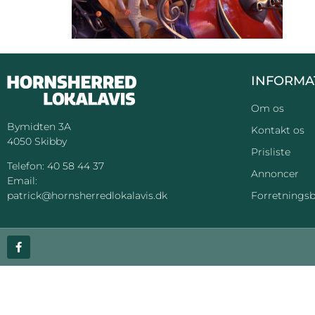
INFORMA
Om os
Bymidten 3A
Kontakt os
4050 Skibby
Prisliste
Telefon:
40 58 44 37
Annoncer
Email:
Forretningsb
patrick@hornsherredlokalavis.dk