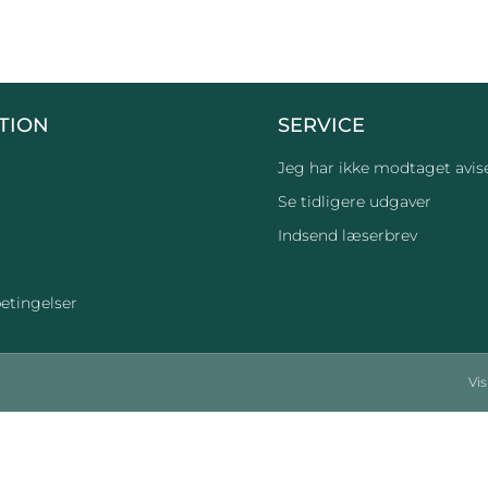
TION
SERVICE
Jeg har ikke modtaget avis
Se tidligere udgaver
Indsend læserbrev
etingelser
Vi