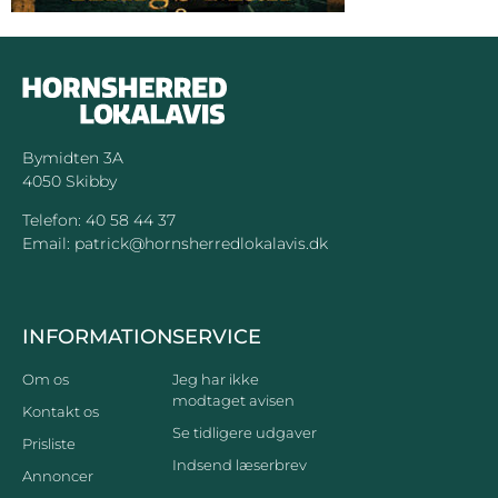
Bymidten 3A
4050 Skibby
Telefon:
40 58 44 37
Email:
patrick@hornsherredlokalavis.dk
INFORMATION
SERVICE
Om os
Jeg har ikke
modtaget avisen
Kontakt os
Se tidligere udgaver
Prisliste
Indsend læserbrev
Annoncer