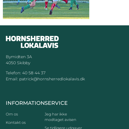
Bymidten 3A
4050 Skibby
Telefon:
40 58 44 37
Email:
patrick@hornsherredlokalavis.dk
INFORMATION
SERVICE
Om os
Jeg har ikke
modtaget avisen
Kontakt os
Se tidligere udgaver