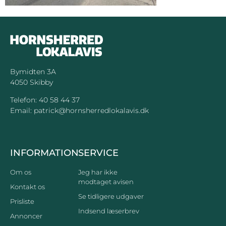
Bymidten 3A
4050 Skibby
Telefon:
40 58 44 37
Email:
patrick@hornsherredlokalavis.dk
INFORMATION
SERVICE
Om os
Jeg har ikke
modtaget avisen
Kontakt os
Se tidligere udgaver
Prisliste
Indsend læserbrev
Annoncer