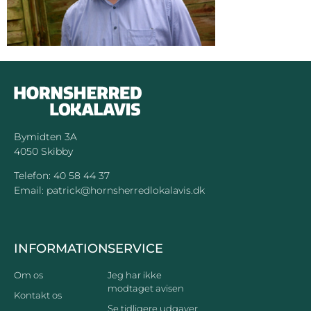
Bymidten 3A
4050 Skibby
Telefon:
40 58 44 37
Email:
patrick@hornsherredlokalavis.dk
INFORMATION
SERVICE
Om os
Jeg har ikke
modtaget avisen
Kontakt os
Se tidligere udgaver