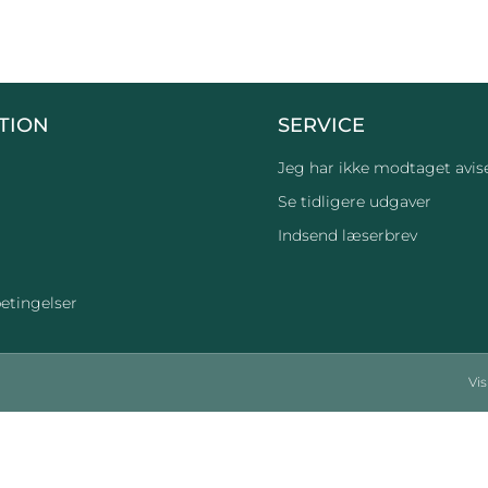
TION
SERVICE
Jeg har ikke modtaget avis
Se tidligere udgaver
Indsend læserbrev
etingelser
Vi