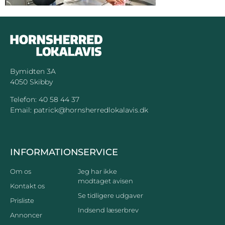
Bymidten 3A
4050 Skibby
Telefon:
40 58 44 37
Email:
patrick@hornsherredlokalavis.dk
INFORMATION
SERVICE
Om os
Jeg har ikke
modtaget avisen
Kontakt os
Se tidligere udgaver
Prisliste
Indsend læserbrev
Annoncer