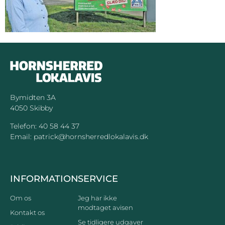
Bymidten 3A
4050 Skibby
Telefon:
40 58 44 37
Email:
patrick@hornsherredlokalavis.dk
INFORMATION
SERVICE
Om os
Jeg har ikke
modtaget avisen
Kontakt os
Se tidligere udgaver